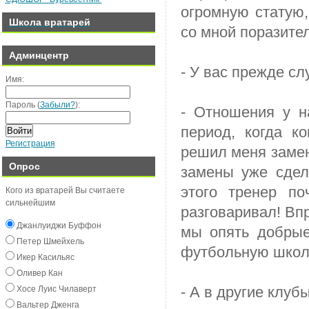
огромную статую,
Школа вратарей
со мной поразите
Админцентр
- У вас прежде сл
Имя:
Пароль (
Забыли?
):
- Отношения у н
период, когда к
Войти
Регистрация
решил меня замен
Опрос
замены уже сдел
этого тренер п
Кого из вратарей Вы считаете
сильнейшим
разговаривал! Впр
Джанлуиджи Буффон
мы опять добрые
Пeтeр Шмeйxeль
футбольную школ
Икeр Касильяс
Оливeр Кан
- А в другие клу
Хосe Луиc Чилавeрт
Вальтeр Джeнга