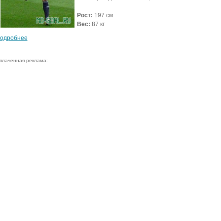
Рост:
197 см
Вес:
87 кг
одробнее
плаченная реклама: