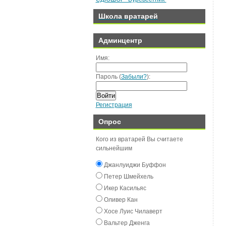
Школа вратарей
Админцентр
Имя:
Пароль (
Забыли?
):
Войти
Регистрация
Опрос
Кого из вратарей Вы считаете
сильнейшим
Джанлуиджи Буффон
Пeтeр Шмeйxeль
Икeр Касильяс
Оливeр Кан
Хосe Луиc Чилавeрт
Вальтeр Джeнга