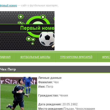
ервый номер
— сайт о футбольных вратарях.
ГЛАВНАЯ
ФУТБОЛЬНЫЕ ШКОЛЫ
ТРЕНИРОВКА ВРАТАРЕЙ
ФРИС
Чех Петр
Личные данные
Фамилия:
Чех
Имя:
Петр
Гражданство:
Чехия
Дата рождения:
20.05.1982
Место рождения:
Пльзан, Чехословакия