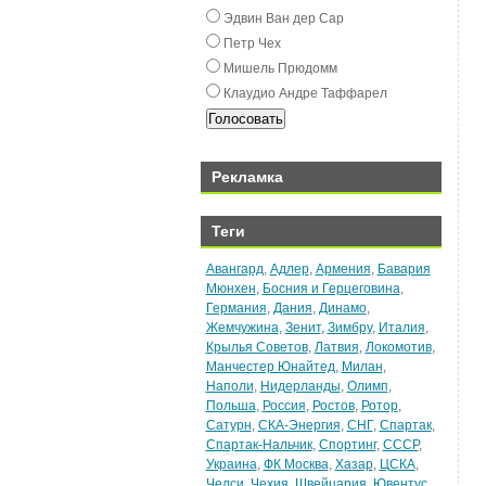
Эдвин Ван дeр Сар
Пeтр Чex
Мишeль Прюдомм
Клаудио Андрe Таффарeл
Рекламка
Теги
Авангард
,
Адлер
,
Армения
,
Бавария
Мюнхен
,
Босния и Герцеговина
,
Германия
,
Дания
,
Динамо
,
Жемчужина
,
Зенит
,
Зимбру
,
Италия
,
Крылья Советов
,
Латвия
,
Локомотив
,
Манчестер Юнайтед
,
Милан
,
Наполи
,
Нидерланды
,
Олимп
,
Польша
,
Россия
,
Ростов
,
Ротор
,
Сатурн
,
СКА-Энергия
,
СНГ
,
Спартак
,
Спартак-Нальчик
,
Спортинг
,
СССР
,
Украина
,
ФК Москва
,
Хазар
,
ЦСКА
,
Челси
,
Чехия
,
Швейцария
,
Ювентус