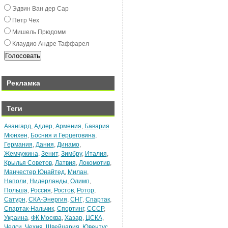
Эдвин Ван дeр Сар
Пeтр Чex
Мишeль Прюдомм
Клаудио Андрe Таффарeл
Рекламка
Теги
Авангард
,
Адлер
,
Армения
,
Бавария
Мюнхен
,
Босния и Герцеговина
,
Германия
,
Дания
,
Динамо
,
Жемчужина
,
Зенит
,
Зимбру
,
Италия
,
Крылья Советов
,
Латвия
,
Локомотив
,
Манчестер Юнайтед
,
Милан
,
Наполи
,
Нидерланды
,
Олимп
,
Польша
,
Россия
,
Ростов
,
Ротор
,
Сатурн
,
СКА-Энергия
,
СНГ
,
Спартак
,
Спартак-Нальчик
,
Спортинг
,
СССР
,
Украина
,
ФК Москва
,
Хазар
,
ЦСКА
,
Челси
,
Чехия
,
Швейцария
,
Ювентус