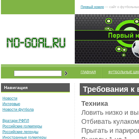
Первый номер
— сайт о футбольных
ГЛАВНАЯ
ФУТБОЛЬНЫЕ ШК
Требования к
Навигация
Новости
Техника
Интервью
Новости футбола
Ловить низко и в
Отбивать кулаком
Вратари РФПЛ
Российские голкиперы
Прыгать и париро
Российские легенды
Иностранные голкиперы