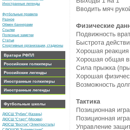
Выходы 1 на 1
Иностранные легенды
Вводить мяч рукой
Футбольные правила
Разное
Физические дан
Обмен баннерами
Ссылки
Подвижность врат
Полезные заметки
Статьи
Быстрота действи
Спортивные организации, стадионы
Хорошая реакция
Вратари РФПЛ
Хорошая общая в
Российские голкиперы
Сила прыжка (пры
Российские легенды
Хорошая физическ
Иностранные голкиперы
Возможность долг
Иностранные легенды
Тактика
Футбольные школы
Позиционная игра
ДЮСШ "Рубин" (Казань)
Позиционная игра
ДЮСШ "Старт" (Москва)
ДЮСШ "Восток" (Электросталь)
Управление защи
СДЮШОР "Буревестник"