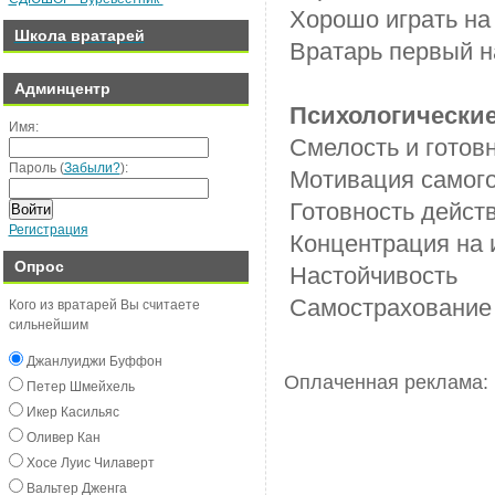
Хорошо играть на
Школа вратарей
Вратарь первый 
Админцентр
Психологические
Имя:
Смелость и готовн
Пароль (
Забыли?
):
Мотивация самого
Готовность дейст
Войти
Регистрация
Концентрация на 
Опрос
Настойчивость
Самострахование
Кого из вратарей Вы считаете
сильнейшим
Джанлуиджи Буффон
Оплаченная реклама:
Пeтeр Шмeйxeль
Икeр Касильяс
Оливeр Кан
Хосe Луиc Чилавeрт
Вальтeр Джeнга