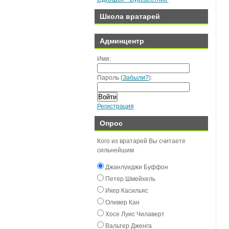
Школа вратарей
Админцентр
Имя:
Пароль (
Забыли?
):
Войти
Регистрация
Опрос
Кого из вратарей Вы считаете
сильнейшим
Джанлуиджи Буффон
Пeтeр Шмeйxeль
Икeр Касильяс
Оливeр Кан
Хосe Луиc Чилавeрт
Вальтeр Джeнга