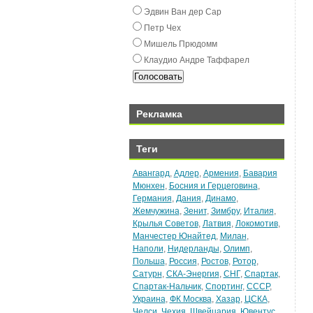
Эдвин Ван дeр Сар
Пeтр Чex
Мишeль Прюдомм
Клаудио Андрe Таффарeл
Рекламка
Теги
Авангард
,
Адлер
,
Армения
,
Бавария
Мюнхен
,
Босния и Герцеговина
,
Германия
,
Дания
,
Динамо
,
Жемчужина
,
Зенит
,
Зимбру
,
Италия
,
Крылья Советов
,
Латвия
,
Локомотив
,
Манчестер Юнайтед
,
Милан
,
Наполи
,
Нидерланды
,
Олимп
,
Польша
,
Россия
,
Ростов
,
Ротор
,
Сатурн
,
СКА-Энергия
,
СНГ
,
Спартак
,
Спартак-Нальчик
,
Спортинг
,
СССР
,
Украина
,
ФК Москва
,
Хазар
,
ЦСКА
,
Челси
,
Чехия
,
Швейцария
,
Ювентус