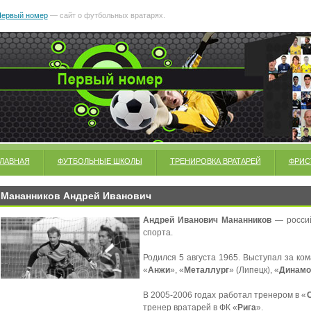
ервый номер
— сайт о футбольных вратарях.
ГЛАВНАЯ
ФУТБОЛЬНЫЕ ШКОЛЫ
ТРЕНИРОВКА ВРАТАРЕЙ
ФРИС
Мананников Андрей Иванович
Андрей Иванович Мананников
— россий
спорта.
Родился 5 августа 1965. Выступал за ком
«
Анжи
», «
Металлург
» (Липецк), «
Динамо
В 2005-2006 годах работал тренером в «
тренер вратарей в ФК «
Рига
».