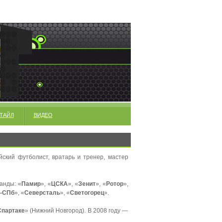
ТАЙЛ
ВИДЕО
ский футболист, вратарь и тренер, мастер
анды: «
Памир
», «
ЦСКА
», «
Зенит
», «
Ротор
»,
-СПб
», «
Северсталь
», «
Светогорец
».
Спартаке
» (Нижний Новгород). В 2008 году —