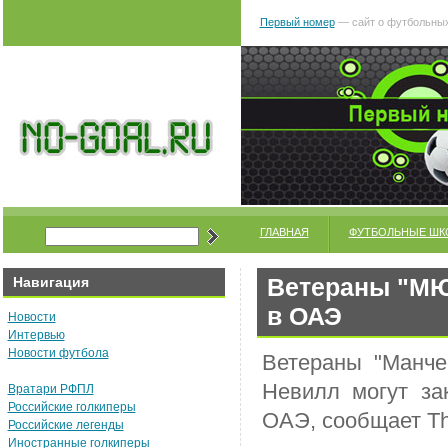
Первый номер
— сайт о футбольных
ГЛАВНАЯ
ФУТБОЛЬНЫЕ ШК
Ветераны "МЮ"
Навигация
в ОАЭ
Новости
Интервью
Новости футбола
Ветераны "Манче
Невилл могут за
Вратари РФПЛ
Российские голкиперы
ОАЭ, сообщает Th
Российские легенды
Иностранные голкиперы