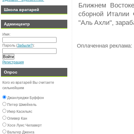
Ближнем Востоке
Школа вратарей
сборной Италии 
"Аль Ахли", зара
Админцентр
Имя:
Оплаченная реклама:
Пароль (
Забыли?
):
Войти
Регистрация
Опрос
Кого из вратарей Вы считаете
сильнейшим
Джанлуиджи Буффон
Пeтeр Шмeйxeль
Икeр Касильяс
Оливeр Кан
Хосe Луиc Чилавeрт
Вальтeр Джeнга