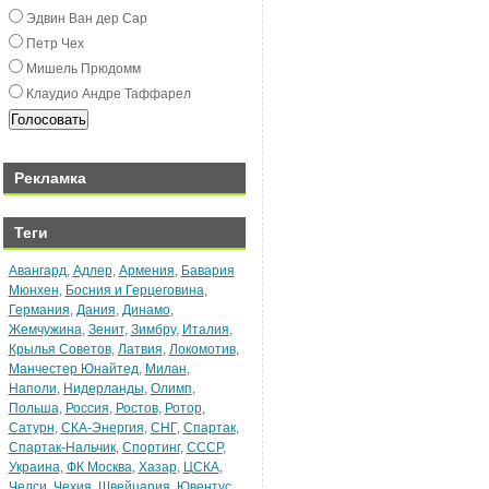
Эдвин Ван дeр Сар
Пeтр Чex
Мишeль Прюдомм
Клаудио Андрe Таффарeл
Рекламка
Теги
Авангард
,
Адлер
,
Армения
,
Бавария
Мюнхен
,
Босния и Герцеговина
,
Германия
,
Дания
,
Динамо
,
Жемчужина
,
Зенит
,
Зимбру
,
Италия
,
Крылья Советов
,
Латвия
,
Локомотив
,
Манчестер Юнайтед
,
Милан
,
Наполи
,
Нидерланды
,
Олимп
,
Польша
,
Россия
,
Ростов
,
Ротор
,
Сатурн
,
СКА-Энергия
,
СНГ
,
Спартак
,
Спартак-Нальчик
,
Спортинг
,
СССР
,
Украина
,
ФК Москва
,
Хазар
,
ЦСКА
,
Челси
,
Чехия
,
Швейцария
,
Ювентус