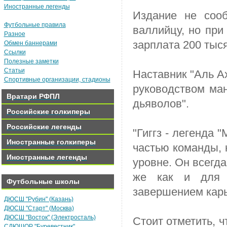
Иностранные легенды
Издание не сооб
Футбольные правила
валлийцу, но при
Разное
зарплата 200 тыс
Обмен баннерами
Ссылки
Полезные заметки
Статьи
Наставник "Аль А
Спортивные организации, стадионы
руководством ман
Вратари РФПЛ
дьяволов".
Российские голкиперы
Российские легенды
"Гиггз - легенда 
Иностранные голкиперы
частью команды, 
Иностранные легенды
уровне. Он всегда
же как и для 
Футбольные школы
завершением карь
ДЮСШ "Рубин" (Казань)
ДЮСШ "Старт" (Москва)
ДЮСШ "Восток" (Электросталь)
Стоит отметить, 
СДЮШОР "Буревестник"