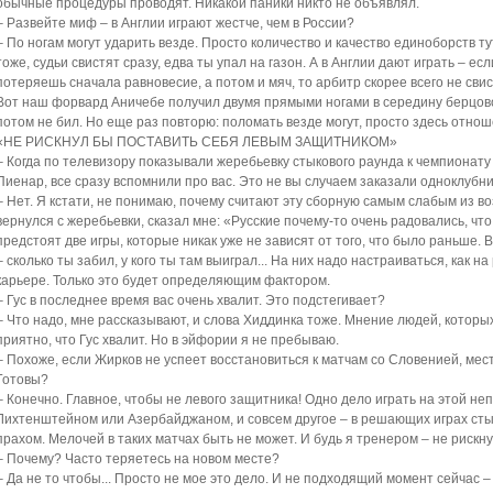
обычные процедуры проводят. Никакой паники никто не объявлял.
– Развейте миф – в Англии играют жестче, чем в России?
– По ногам могут ударить везде. Просто количество и качество единоборств ту
тоже, судьи свистят сразу, едва ты упал на газон. А в Англии дают играть – есл
потеряешь сначала равновесие, а потом и мяч, то арбитр скорее всего не свис
Вот наш форвард Аничебе получил двумя прямыми ногами в середину берцовой
потом не бил. Но еще раз повторю: поломать везде могут, просто здесь отнош
«НЕ РИСКНУЛ БЫ ПОСТАВИТЬ СЕБЯ ЛЕВЫМ ЗАЩИТНИКОМ»
– Когда по телевизору показывали жеребьевку стыкового раунда к чемпиона
Пиенар, все сразу вспомнили про вас. Это не вы случаем заказали одноклуб
– Нет. Я кстати, не понимаю, почему считают эту сборную самым слабым из во
вернулся с жеребьевки, сказал мне: «Русские почему-то очень радовались, чт
предстоят две игры, которые никак уже не зависят от того, что было раньше. 
– сколько ты забил, у кого ты там выиграл... На них надо настраиваться, как 
карьере. Только это будет определяющим фактором.
– Гус в последнее время вас очень хвалит. Это подстегивает?
– Что надо, мне рассказывают, и слова Хиддинка тоже. Мнение людей, которых 
приятно, что Гус хвалит. Но в эйфории я не пребываю.
– Похоже, если Жирков не успеет восстановиться к матчам со Словенией, ме
Готовы?
– Конечно. Главное, чтобы не левого защитника! Одно дело играть на этой не
Лихтенштейном или Азербайджаном, и совсем другое – в решающих играх стык
прахом. Мелочей в таких матчах быть не может. И будь я тренером – не рискн
– Почему? Часто теряетесь на новом месте?
– Да не то чтобы... Просто не мое это дело. И не подходящий момент сейчас