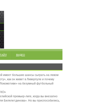
ТАЙЛ
ВИДЕО
ей имеет большие шансы сыграть на левом
ту», как он живет в Ливерпуле и почему
«Локомотиве» на безумный футбольный
ГКО»
английской премьер-лиге, когда вы внезапно
для Билялетдинова». Но вы приспособились,