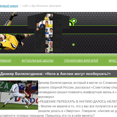
ервый номер
— сайт о футбольных вратарях.
ГЛАВНАЯ
ФУТБОЛЬНЫЕ ШКОЛЫ
ТРЕНИРОВКА ВРАТАРЕЙ
ФРИС
Динияр Билялетдинов: «Ноги в Англии могут пообкусать!»
Динияр Билялетдинов, который в матче со Словени
фланге сборной России, рассказал «Советскому спор
неожиданно решил поменять комфортную жизнь в 
круговорот.
«РЕШЕНИЕ ПЕРЕЕХАТЬ В АНГЛИЮ ДАЛОСЬ НЕЛЕ
– Многие не верили в то, что у вас все получится в 
решили уехать в «Эвертон». Говорили: «Англия не 
штампуете голевые передачи. Пришлось что-то в себе менять?