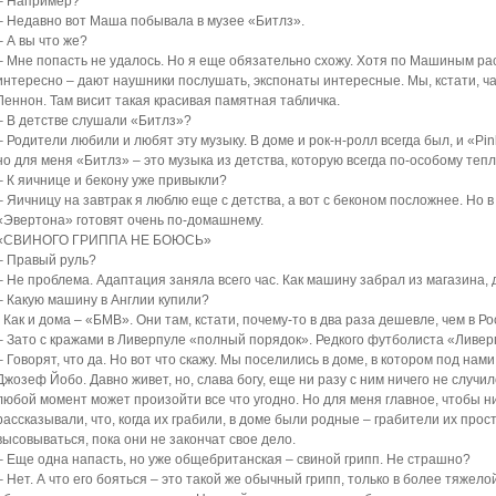
– Например?
– Недавно вот Маша побывала в музее «Битлз».
– А вы что же?
– Мне попасть не удалось. Но я еще обязательно схожу. Хотя по Машиным рас
интересно – дают наушники послушать, экспонаты интересные. Мы, кстати, ч
Леннон. Там висит такая красивая памятная табличка.
– В детстве слушали «Битлз»?
– Родители любили и любят эту музыку. В доме и рок-н-ролл всегда был, и «Pink 
но для меня «Битлз» – это музыка из детства, которую всегда по-особому теп
– К яичнице и бекону уже привыкли?
– Яичницу на завтрак я люблю еще с детства, а вот с беконом посложнее. Но в
«Эвертона» готовят очень по-домашнему.
«СВИНОГО ГРИППА НЕ БОЮСЬ»
– Правый руль?
– Не проблема. Адаптация заняла всего час. Как машину забрал из магазина, 
– Какую машину в Англии купили?
- Как и дома – «БМВ». Они там, кстати, почему-то в два раза дешевле, чем в Ро
– Зато с кражами в Ливерпуле «полный порядок». Редкого футболиста «Ливер
– Говорят, что да. Но вот что скажу. Мы поселились в доме, в котором под на
Джозеф Йобо. Давно живет, но, слава богу, еще ни разу с ним ничего не случило
любой момент может произойти все что угодно. Но для меня главное, чтобы ни
рассказывали, что, когда их грабили, в доме были родные – грабители их прос
высовываться, пока они не закончат свое дело.
– Еще одна напасть, но уже общебританская – свиной грипп. Не страшно?
– Нет. А что его бояться – это такой же обычный грипп, только в более тяжелой