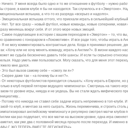
– Ничего. У меня всегда было одно и то же отношение к футболу – нужно раб
бы стране, в каком клубе я бы ни находился. Так случилось и в «Эвертоне». Н
эмоциональная вспышка, а что-то из разряда «всерьез и надолго».
– Эмоциональная вспышка оттого, что приехали играть в сильнейший клубны
– Нет. Тут все сразу – новый футбол, новые команды, новые соперники, новая с
сразу меняешь вокруг себя. И от этого море новых эмоций.
– Самое подкупающее в истории с вашим переходом в «Эвертон» – то, что вы,
по сравнению с гонораром в «Локомотиве». И все ради того, чтобы играть в Ан
– Я не могу комментировать контрактные дела. Когда я принимал решение, де
так: «Хочу или не хочу менять команду, играть в Англии?». В жизни каждого на
может же судьба бесконечно давать тебе шансы. И если ты серьезно относишь
нельзя. Надо уметь ими пользоваться. Могу сказать, что для меня этот перех
тяжело мне дался.
– Это был вызов самому себе – «смогу ли я»?
– Скорее даже так – «а почему бы и нет?».
– От некоторых футболистов приходится слышать: «Хочу играть в Европе, но 
только в клуб первой пятерки ведущего чемпионата». Смотришь на такого игро
таком-то уровне игры, никуда и не уедешь. Вы не стали ждать мифического п
инициативу...
– Потому что никогда не ставил себе задачи играть непременно в топ-клубе. И 
такой-то клуб, и мечтаю за него сыграть. Жизнь переменчива, и строить столь
симпатизировал английскому чемпионату и регулярно смотрел матчи клубов пе
Англии как раз подкупает, что все матчи на высоком уровне, одна игра сменяет
заметил, как уже два с половиной месяца прошло после перехода. И именно в 
«МЫ С ЖО ТЕПЕРЬ ВМЕСТЕ ЛЕГИОНЕРЫ»