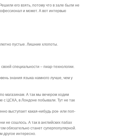
ешили его взять, потому что в зале были не
профессионал и может. А вот интервью
олютно пустые. Лишние хлопоты.
о своей специальности – пиар-технологии.
овень знания языка намного лучше, чем у
и по магазинам. А так мы вечером ходим
е с ЦСКА, в Лондоне побывали. Тут не так
нно выступает какая-нибудь рок- или поп-
ни не сошлось. А так в английских пабах
том обязательно станет суперпопулярной.
ам другое интересно.