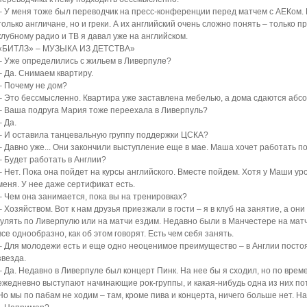
– У меня тоже был переводчик на пресс-конференции перед матчем с АЕКом. Р
только англичане, но и греки. А их английский очень сложно понять – только 
клубному радио и ТВ я давал уже на английском.
«БИТЛЗ» – МУЗЫКА ИЗ ДЕТСТВА»
– Уже определились с жильем в Ливерпуле?
– Да. Снимаем квартиру.
– Почему не дом?
– Это бессмысленно. Квартира уже заставлена мебелью, а дома сдаются абс
– Ваша подруга Мария тоже переехала в Ливерпуль?
– Да.
– И оставила танцевальную группу поддержки ЦСКА?
– Давно уже... Они закончили выступление еще в мае. Маша хочет работать п
– Будет работать в Англии?
– Нет. Пока она пойдет на курсы английского. Вместе пойдем. Хотя у Маши ур
меня. У нее даже сертификат есть.
– Чем она занимается, пока вы на тренировках?
– Хозяйством. Вот к нам друзья приезжали в гости – я в клуб на занятие, а он
гулять по Ливерпулю или на матчи ездим. Недавно были в Манчестере на матч
все однообразно, как об этом говорят. Есть чем себя занять.
– Для молодежи есть и еще одно неоценимое преимущество – в Англии постоя
звезда.
– Да. Недавно в Ливерпуле был концерт Пинк. На нее бы я сходил, но по време
ежедневно выступают начинающие рок-группы, и какая-нибудь одна из них по
Но мы по пабам не ходим – там, кроме пива и концерта, ничего больше нет. Н