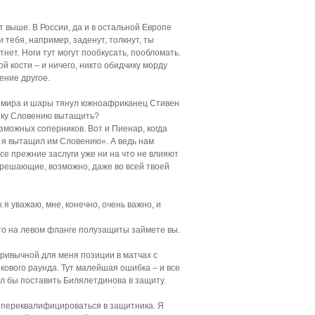
т выше. В России, да и в остальной Европе
и тебя, например, заденут, толкнут, ты
тнет. Ноги тут могут пообкусать, пообломать.
 кости – и ничего, никто обидчику морду
ение другое.
ту мира и шары тянул южноафриканец Стивен
нику Словению вытащить?
зможных соперников. Вот и Пиенар, когда
о я вытащил им Словению». А ведь нам
Все прежние заслуги уже ни на что не влияют
на решающие, возможно, даже во всей твоей
я уважаю, мне, конечно, очень важно, и
сто на левом фланге полузащиты займете вы.
привычной для меня позиции в матчах с
ового раунда. Тут малейшая ошибка – и все
ул бы поставить Билялетдинова в защиту.
 – переквалифицироваться в защитника. Я