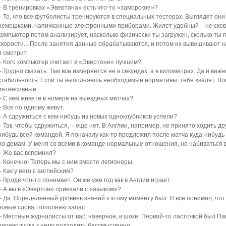
– В тренировках «Эвертона» есть что-то «заморское»?
– То, что все футболисты тренируются в специальных тестерах. Выглядят он
ремешками, напичканные электронными приборами. Жилет удобный – не сков
компьютер потом анализирует, насколько физически ты загружен, сколько ты 
скорости... После занятия данные обрабатываются, и потом их вывешивают на 
и смотрит.
– Кого компьютер считает в «Эвертоне» лучшим?
– Трудно сказать. Там все измеряется не в секундах, а в километрах. Да и важ
стабильность. Если ты выполняешь необходимые нормативы, тебя хвалят. Во
интенсивные.
– С кем живете в номере на выездных матчах?
– Все по одному живут.
– А сдружиться с кем-нибудь из новых одноклубников успели?
– Так, чтобы сдружиться, – еще нет. В Англии, например, не принято ходить дру
нибудь всей командой. Я поначалу как-то предложил после матча куда-нибудь 
по домам. У меня со всеми в команде нормальные отношения, но набиваться в
– Жо вас вспомнил?
– Конечно! Теперь мы с ним вместе легионеры.
– Как у него с английским?
– Вроде что-то понимает. Он же уже год как в Англии играет.
– А вы в «Эвертон» приехали с «языком»?
– Да. Определенный уровень знаний к этому моменту был. Я все понимал, что 
новые слова, пополняю запас.
– Местные журналисты от вас, наверное, в шоке. Первой-то ласточкой был Пав
переводчика к нему подходить бессмысленно.