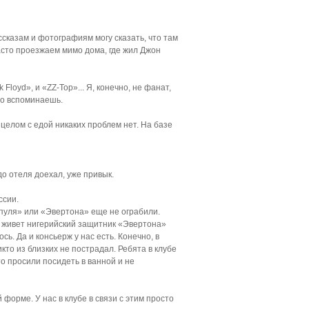
сказам и фотографиям могу сказать, что там
асто проезжаем мимо дома, где жил Джон
Floyd», и «ZZ-Top»... Я, конечно, не фанат,
ло вспоминаешь.
 целом с едой никаких проблем нет. На базе
до отеля доехал, уже привык.
ссии.
пуля» или «Эвертона» еще не ограбили.
ми живет нигерийский защитник «Эвертона»
сь. Да и консьерж у нас есть. Конечно, в
кто из близких не пострадал. Ребята в клубе
то просили посидеть в ванной и не
 форме. У нас в клубе в связи с этим просто