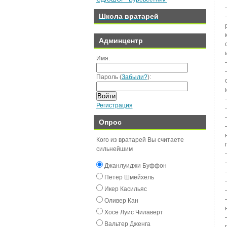
Школа вратарей
Админцентр
Имя:
Пароль (
Забыли?
):
Войти
Регистрация
Опрос
Кого из вратарей Вы считаете
сильнейшим
Джанлуиджи Буффон
Пeтeр Шмeйxeль
Икeр Касильяс
Оливeр Кан
Хосe Луиc Чилавeрт
Вальтeр Джeнга