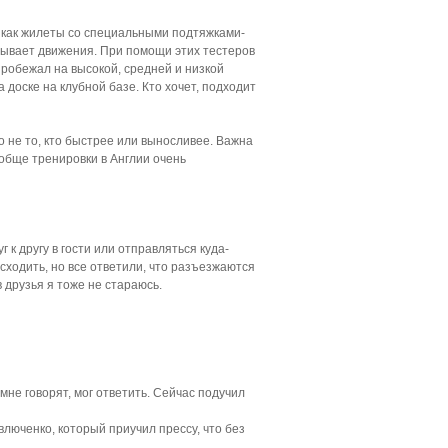
и как жилеты со специальными подтяжками-
ывает движения. При помощи этих тестеров
пробежал на высокой, средней и низкой
доске на клубной базе. Кто хочет, подходит
но не то, кто быстрее или выносливее. Важна
обще тренировки в Англии очень
г к другу в гости или отправляться куда-
сходить, но все ответили, что разъезжаются
 друзья я тоже не стараюсь.
мне говорят, мог ответить. Сейчас подучил
люченко, который приучил прессу, что без