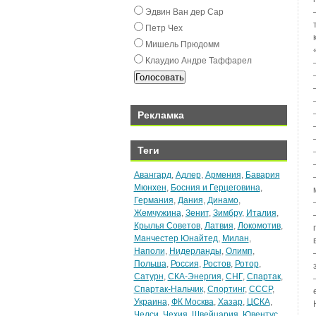
Эдвин Ван дeр Сар
Пeтр Чex
Мишeль Прюдомм
Клаудио Андрe Таффарeл
Рекламка
Теги
Авангард
,
Адлер
,
Армения
,
Бавария
Мюнхен
,
Босния и Герцеговина
,
Германия
,
Дания
,
Динамо
,
Жемчужина
,
Зенит
,
Зимбру
,
Италия
,
Крылья Советов
,
Латвия
,
Локомотив
,
Манчестер Юнайтед
,
Милан
,
Наполи
,
Нидерланды
,
Олимп
,
Польша
,
Россия
,
Ростов
,
Ротор
,
Сатурн
,
СКА-Энергия
,
СНГ
,
Спартак
,
Спартак-Нальчик
,
Спортинг
,
СССР
,
Украина
,
ФК Москва
,
Хазар
,
ЦСКА
,
Челси
,
Чехия
,
Швейцария
,
Ювентус