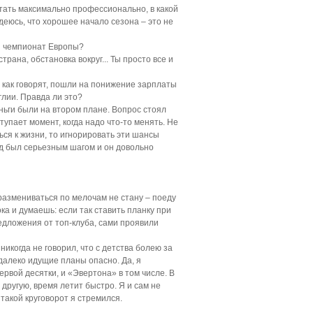
отать максимально профессионально, в какой
адеюсь, что хорошее начало сезона – это не
й чемпионат Европы?
трана, обстановка вокруг... Ты просто все и
 как говорят, пошли на понижение зарплаты
глии. Правда ли это?
ньги были на втором плане. Вопрос стоял
ступает момент, когда надо что-то менять. Не
ся к жизни, то игнорировать эти шансы
од был серьезным шагом и он довольно
размениваться по мелочам не стану – поеду
ка и думаешь: если так ставить планку при
редложения от топ-клуба, сами проявили
никогда не говорил, что с детства болею за
 далеко идущие планы опасно. Да, я
рвой десятки, и «Эвертона» в том числе. В
 другую, время летит быстро. Я и сам не
такой круговорот я стремился.