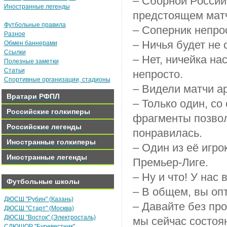
– Сборной России
Иностранные легенды
предстоящем мат
Футбольные правила
– Соперник непрос
Разное
– Ничья будет не
Обмен баннерами
Ссылки
– Нет, ничейка на
Полезные заметки
Статьи
непросто.
Спортивные организации, стадионы
– Видели матчи а
Вратари РФПЛ
– Только один, со
Российские голкиперы
фрагменты позвол
Российские легенды
понравилась.
Иностранные голкиперы
– Один из её игро
Иностранные легенды
Премьер-Лиге.
– Ну и что! У нас
Футбольные школы
– В общем, вы оп
ДЮСШ "Рубин" (Казань)
– Давайте без про
ДЮСШ "Старт" (Москва)
ДЮСШ "Восток" (Электросталь)
мы сейчас состоян
СДЮШОР "Буревестник"