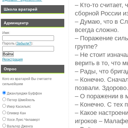
– Кто-то считает,
Школа вратарей
сборной России и
– Думаю, что в С
Админцентр
всегда сложно.
Имя:
– Поражение силь
Пароль (
Забыли?
):
группе?
– Не стоит изнач
Войти
Регистрация
верить в то, что 
Опрос
– Рады, что брига
– Конечно. Снача
Кого из вратарей Вы считаете
сильнейшим
позвали. Здорово.
Джанлуиджи Буффон
– О поражении в 
Пeтeр Шмeйxeль
– Конечно. С тех 
Икeр Касильяс
– Какое настроени
Оливeр Кан
игроков – Малафе
Хосe Луиc Чилавeрт
Вальтeр Джeнга