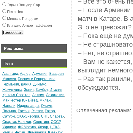
– Всё это очень п
Эдвин Ван дeр Сар
– После Армении 
Пeтр Чex
матч в Катаре. В 
Мишeль Прюдомм
Клаудио Андрe Таффарeл
Это не тревожит?
– Пока ещё не дум
– Не страшновато
Рекламка
– Нет, не страшно
– Вам не кажется,
Теги
выглядит немного
Авангард
,
Адлер
,
Армения
,
Бавария
– Раз так решили,
Мюнхен
,
Босния и Герцеговина
,
Германия
,
Дания
,
Динамо
,
обсуждаются.
Жемчужина
,
Зенит
,
Зимбру
,
Италия
,
Крылья Советов
,
Латвия
,
Локомотив
,
Манчестер Юнайтед
,
Милан
,
Наполи
,
Нидерланды
,
Олимп
,
Оплаченная реклама:
Польша
,
Россия
,
Ростов
,
Ротор
,
Сатурн
,
СКА-Энергия
,
СНГ
,
Спартак
,
Спартак-Нальчик
,
Спортинг
,
СССР
,
Украина
,
ФК Москва
,
Хазар
,
ЦСКА
,
Челси
,
Чехия
,
Швейцария
,
Ювентус