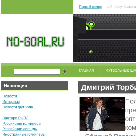
Первый номер
— сайт о футбольных
ГЛАВНАЯ
ФУТБОЛЬНЫЕ ШК
Дмитрий Торби
Навигация
Новости
Пол
Интервью
Новости футбола
пре
опт
Вратари РФПЛ
Российские голкиперы
ком
Российские легенды
Иностранные голкиперы