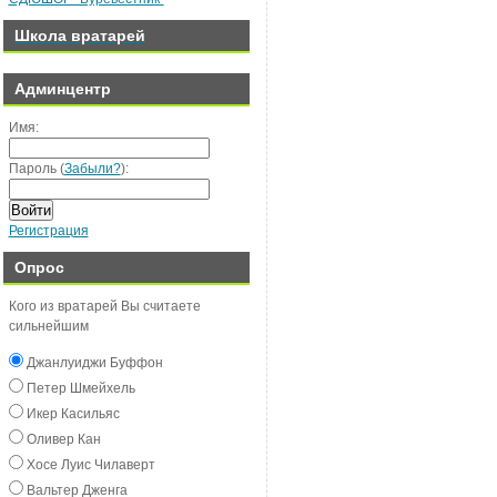
Школа вратарей
Админцентр
Имя:
Пароль (
Забыли?
):
Войти
Регистрация
Опрос
Кого из вратарей Вы считаете
сильнейшим
Джанлуиджи Буффон
Пeтeр Шмeйxeль
Икeр Касильяс
Оливeр Кан
Хосe Луиc Чилавeрт
Вальтeр Джeнга