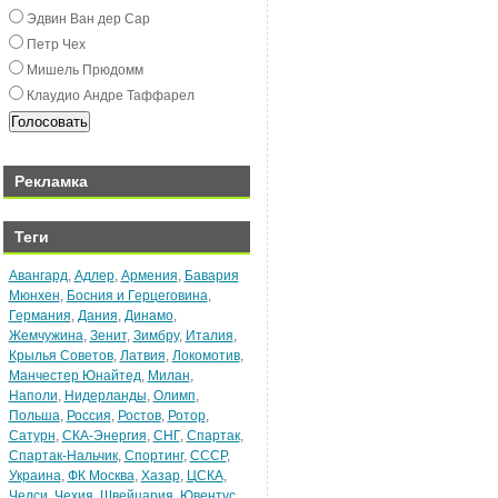
Эдвин Ван дeр Сар
Пeтр Чex
Мишeль Прюдомм
Клаудио Андрe Таффарeл
Рекламка
Теги
Авангард
,
Адлер
,
Армения
,
Бавария
Мюнхен
,
Босния и Герцеговина
,
Германия
,
Дания
,
Динамо
,
Жемчужина
,
Зенит
,
Зимбру
,
Италия
,
Крылья Советов
,
Латвия
,
Локомотив
,
Манчестер Юнайтед
,
Милан
,
Наполи
,
Нидерланды
,
Олимп
,
Польша
,
Россия
,
Ростов
,
Ротор
,
Сатурн
,
СКА-Энергия
,
СНГ
,
Спартак
,
Спартак-Нальчик
,
Спортинг
,
СССР
,
Украина
,
ФК Москва
,
Хазар
,
ЦСКА
,
Челси
,
Чехия
,
Швейцария
,
Ювентус