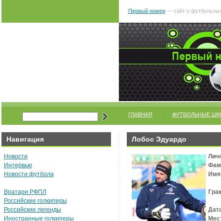
Первый номер
— сайт о футбольных
ГЛАВНАЯ
ФУТБОЛЬНЫЕ ШК
Навигация
Лобос Эдуардо
Новости
Лич
Интервью
Фам
Новости футбола
Имя
Вратари РФПЛ
Гра
Российские голкиперы
Российские легенды
Дат
Иностранные голкиперы
Мес